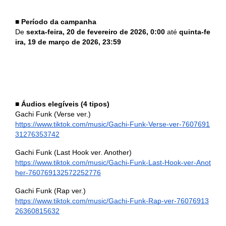
■
Período da campanha
De
sexta-feira, 20 de fevereiro de 2026, 0:00
até
quinta-fe
ira, 19 de março de 2026, 23:59
■
Áudios elegíveis (4 tipos)
Gachi Funk (Verse ver.)
https://www.tiktok.com/music/Gachi-Funk-Verse-ver-7607691
31276353742
Gachi Funk (Last Hook ver. Another)
https://www.tiktok.com/music/Gachi-Funk-Last-Hook-ver-Anot
her-760769132572252776
Gachi Funk (Rap ver.)
https://www.tiktok.com/music/Gachi-Funk-Rap-ver-76076913
26360815632