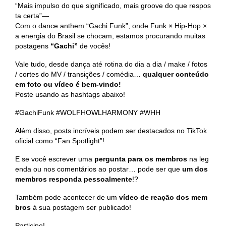
“Mais impulso do que significado, mais groove do que respos
ta certa”—
Com o dance anthem “Gachi Funk”, onde Funk × Hip-Hop ×
a energia do Brasil se chocam, estamos procurando muitas
postagens
“Gachi”
de vocês!
Vale tudo, desde dança até rotina do dia a dia / make / fotos
/ cortes do MV / transições / comédia…
qualquer conteúdo
em foto ou vídeo é bem-vindo!
Poste usando as hashtags abaixo!
#GachiFunk #WOLFHOWLHARMONY #WHH
Além disso, posts incríveis podem ser destacados no TikTok
oficial como “Fan Spotlight”!
E se você escrever uma
pergunta para os membros
na leg
enda ou nos comentários ao postar… pode ser que
um dos
membros responda pessoalmente
!?
Também pode acontecer de um
vídeo de reação dos mem
bros
à sua postagem ser publicado!
Participe!