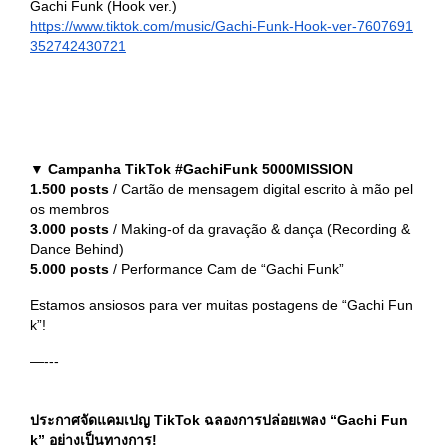
Gachi Funk (Hook ver.)
https://www.tiktok.com/music/Gachi-Funk-Hook-ver-7607691
352742430721
▼
Campanha TikTok #GachiFunk 5000MISSION
1.500 posts
/ Cartão de mensagem digital escrito à mão pel
os membros
3.000 posts
/ Making-of da gravação & dança (Recording &
Dance Behind)
5.000 posts
/ Performance Cam de “Gachi Funk”
Estamos ansiosos para ver muitas postagens de “Gachi Fun
k”!
—---
ประกาศจัดแคมเปญ TikTok ฉลองการปล่อยเพลง “Gachi Fun
k” อย่างเป็นทางการ!