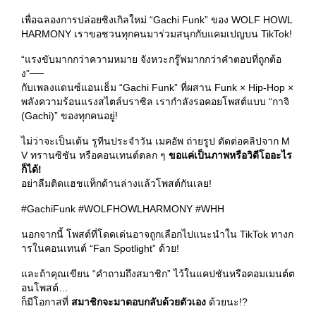
เพื่อฉลองการปล่อยซิงเกิลใหม่ “Gachi Funk” ของ WOLF HOWL
HARMONY เราขอชวนทุกคนมาร่วมสนุกกับแคมเปญบน TikTok!
“แรงขับมากกว่าความหมาย จังหวะกรู๊ฟมากกว่าคำตอบที่ถูกต้อ
ง”──
กับเพลงแดนซ์แอนเธ็ม “Gachi Funk” ที่ผสาน Funk × Hip-Hop ×
พลังความร้อนแรงสไตล์บราซิล เรากำลังรอคอยโพสต์แบบ “กาจิ
(Gachi)” ของทุกคนอยู่!
ไม่ว่าจะเป็นเต้น รูทีนประจำวัน เมคอัพ ถ่ายรูป ตัดต่อคลิปจาก M
V ทรานซิชัน หรือคอนเทนต์ตลก ๆ
ขอแค่เป็นภาพหรือวิดีโออะไร
ก็ได้!
อย่าลืมติดแฮชแท็กด้านล่างแล้วโพสต์กันเลย!
#GachiFunk #WOLFHOWLHARMONY #WHH
นอกจากนี้ โพสต์ที่โดดเด่นอาจถูกเลือกไปแนะนำใน TikTok ทางก
ารในคอนเทนต์ “Fan Spotlight” ด้วย!
และถ้าคุณเขียน “คำถามถึงสมาชิก” ไว้ในแคปชันหรือคอมเมนต์ต
อนโพสต์…
ก็มีโอกาสที่
สมาชิกจะมาตอบกลับด้วยตัวเอง
ด้วยนะ!?